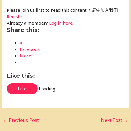
Please join us first to read this content! / 请先加入我们！
Register
Already a member?
Log in here
Share this:
X
Facebook
More
Like this:
Like
Loading...
←
Previous Post
Next Post
→