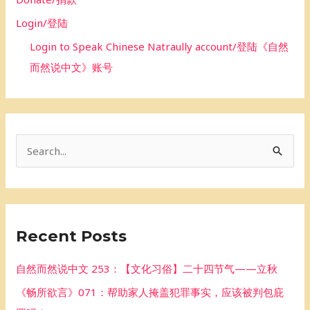
Login/登陆
Login to Speak Chinese Natraully account/登陆《自然
而然说中文》账号
S
e
a
r
Recent Posts
c
h
自然而然说中文 253：【文化习俗】二十四节气——立秋
f
《畅所欲言》071：帮助家人掩盖犯罪事实，应该被判包庇
o