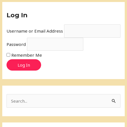
Log In
Username or Email Address
Password
Remember Me
Log In
S
e
a