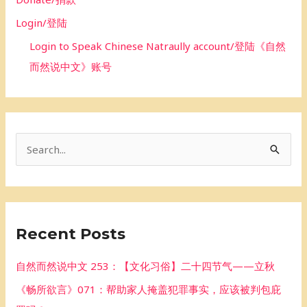
Login/登陆
Login to Speak Chinese Natraully account/登陆《自然
而然说中文》账号
S
e
a
r
Recent Posts
c
h
自然而然说中文 253：【文化习俗】二十四节气——立秋
f
《畅所欲言》071：帮助家人掩盖犯罪事实，应该被判包庇
o