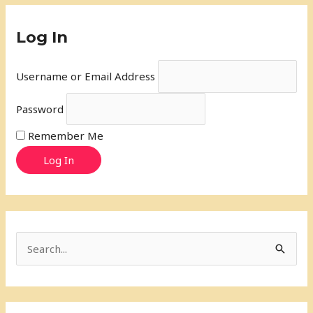
Log In
Username or Email Address
Password
Remember Me
Log In
S
e
a