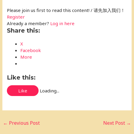
Please join us first to read this content! / 请先加入我们！
Register
Already a member?
Log in here
Share this:
X
Facebook
More
Like this:
Like
Loading...
←
Previous Post
Next Post
→