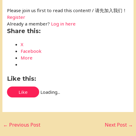
Please join us first to read this content! / 请先加入我们！
Register
Already a member?
Log in here
Share this:
X
Facebook
More
Like this:
Like
Loading...
←
Previous Post
Next Post
→