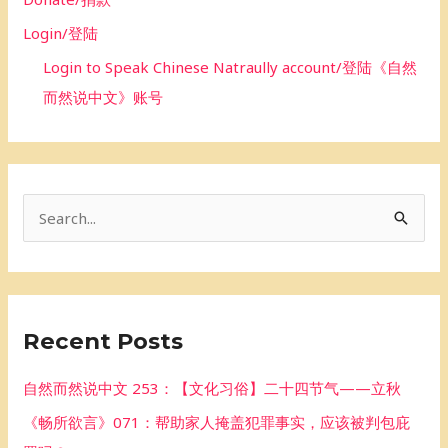
Login/登陆
Login to Speak Chinese Natraully account/登陆《自然
而然说中文》账号
S
e
a
r
Recent Posts
c
h
自然而然说中文 253：【文化习俗】二十四节气——立秋
f
《畅所欲言》071：帮助家人掩盖犯罪事实，应该被判包庇
o