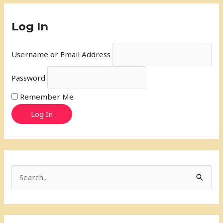
Log In
Username or Email Address
Password
Remember Me
Log In
S
e
a