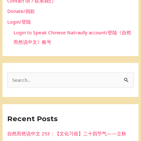
Contact us / 联系我们
Donate/捐款
Login/登陆
Login to Speak Chinese Natraully account/登陆《自然
而然说中文》账号
S
e
a
r
Recent Posts
c
h
自然而然说中文 253：【文化习俗】二十四节气——立秋
f