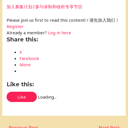
加入募集计划2参与录制和收听专享节目
Please join us first to read this content! / 请先加入我们！
Register
Already a member?
Log in here
Share this:
X
Facebook
More
Like this:
Like
Loading...
←
Previous Post
Next Post
→