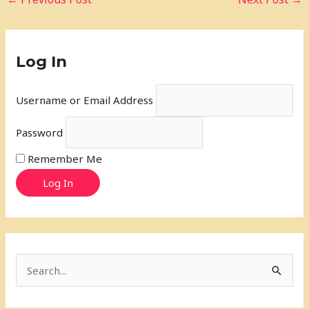
Log In
Username or Email Address
Password
Remember Me
Log In
S
e