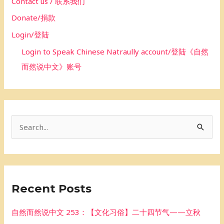
Contact us / 联系我们
Donate/捐款
Login/登陆
Login to Speak Chinese Natraully account/登陆《自然
而然说中文》账号
S
e
a
r
Recent Posts
c
h
自然而然说中文 253：【文化习俗】二十四节气——立秋
f