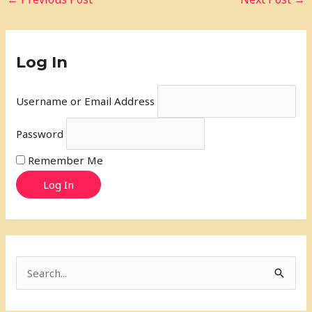
Log In
Username or Email Address
Password
Remember Me
Log In
S
e