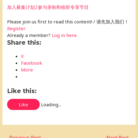
加入募集计划2参与录制和收听专享节目
Please join us first to read this content! / 请先加入我们！
Register
Already a member?
Log in here
Share this:
X
Facebook
More
Like this:
Like
Loading...
←
Previous Post
Next Post
→