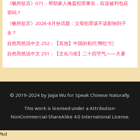
《畅所欲言》071：帮助家人掩盖犯罪事实，应该被判包庇
o
罪吗？
r
《畅所欲言》2026-8月份话题：父母犯罪该不该影响到子
:
女？
自然而然说中文 252：【其他】中国的初代“网红”们
自然而然说中文 251：【文化习俗】二十四节气——大暑
© 2019-2024 by Jiajia Wu for Speak Chinese Naturally.
This work is licensed under a Attribution-
NonCommercial-ShareAlike 4.0 International License.
%d