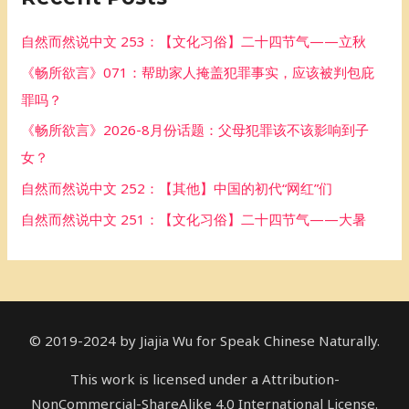
h
自然而然说中文 253：【文化习俗】二十四节气——立秋
f
《畅所欲言》071：帮助家人掩盖犯罪事实，应该被判包庇
o
罪吗？
r
《畅所欲言》2026-8月份话题：父母犯罪该不该影响到子
:
女？
自然而然说中文 252：【其他】中国的初代“网红”们
自然而然说中文 251：【文化习俗】二十四节气——大暑
© 2019-2024 by Jiajia Wu for Speak Chinese Naturally.
This work is licensed under a Attribution-
NonCommercial-ShareAlike 4.0 International License.