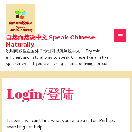
Skip
Main
to
Men
content
自然而然说中文 Speak Chinese
Naturally
没时间或住在国外？你也可以流利说中文！ Try this
efficient and natural way to speak Chinese like a native
speaker even if you are lacking of time or living abroad!
Search
for:
Login/登陆
It seems we can’t find what you’re looking for. Perhaps
searching can help.