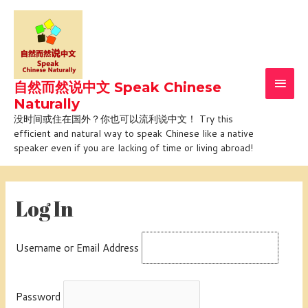
Skip
Main
to
Men
content
自然而然说中文 Speak Chinese
Naturally
没时间或住在国外？你也可以流利说中文！ Try this
efficient and natural way to speak Chinese like a native
speaker even if you are lacking of time or living abroad!
Log In
Username or Email Address
Password