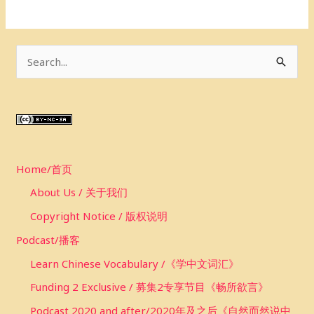
S
e
a
r
c
Home/首页
h
f
About Us / 关于我们
o
Copyright Notice / 版权说明
r
Podcast/播客
:
Learn Chinese Vocabulary /《学中文词汇》
Funding 2 Exclusive / 募集2专享节目《畅所欲言》
Podcast 2020 and after/2020年及之后《自然而然说中