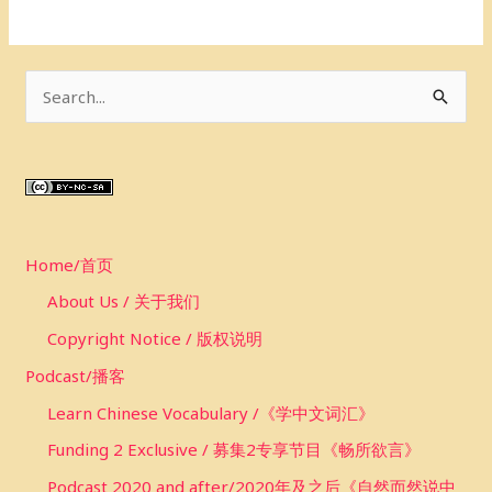
S
e
a
r
c
Home/首页
h
f
About Us / 关于我们
o
Copyright Notice / 版权说明
r
Podcast/播客
:
Learn Chinese Vocabulary /《学中文词汇》
Funding 2 Exclusive / 募集2专享节目《畅所欲言》
Podcast 2020 and after/2020年及之后《自然而然说中