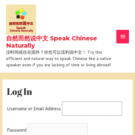
Skip
Main
to
Men
content
自然而然说中文 Speak Chinese
Naturally
没时间或住在国外？你也可以流利说中文！ Try this
efficient and natural way to speak Chinese like a native
speaker even if you are lacking of time or living abroad!
Log In
Username or Email Address
Password