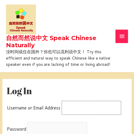
Skip
Main
to
Men
content
自然而然说中文 Speak Chinese
Naturally
没时间或住在国外？你也可以流利说中文！ Try this
efficient and natural way to speak Chinese like a native
speaker even if you are lacking of time or living abroad!
Log In
Username or Email Address
Password