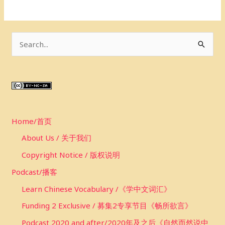
S
e
a
r
c
Home/首页
h
f
About Us / 关于我们
o
Copyright Notice / 版权说明
r
Podcast/播客
:
Learn Chinese Vocabulary /《学中文词汇》
Funding 2 Exclusive / 募集2专享节目《畅所欲言》
Podcast 2020 and after/2020年及之后《自然而然说中