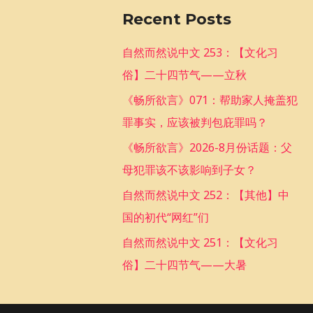
a
Recent Posts
r
c
自然而然说中文 253：【文化习
h
俗】二十四节气——立秋
f
《畅所欲言》071：帮助家人掩盖犯
o
罪事实，应该被判包庇罪吗？
r
《畅所欲言》2026-8月份话题：父
:
母犯罪该不该影响到子女？
自然而然说中文 252：【其他】中
国的初代“网红”们
自然而然说中文 251：【文化习
俗】二十四节气——大暑