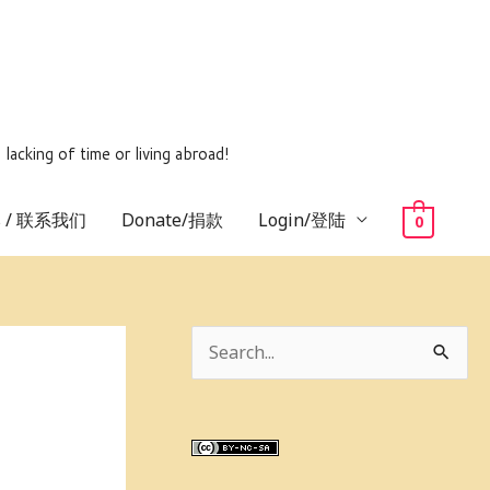
ing of time or living abroad!
us / 联系我们
Donate/捐款
Login/登陆
0
S
e
a
r