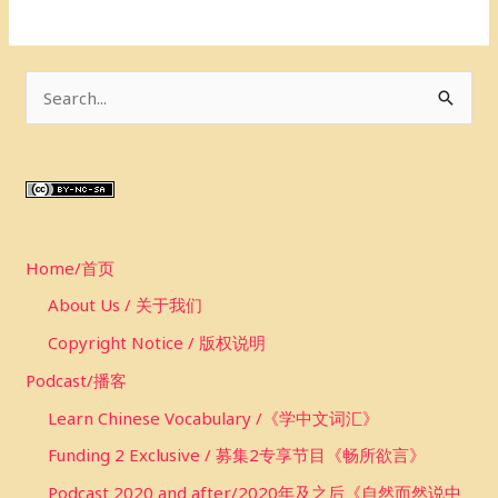
S
e
a
r
c
Home/首页
h
f
About Us / 关于我们
o
Copyright Notice / 版权说明
r
Podcast/播客
:
Learn Chinese Vocabulary /《学中文词汇》
Funding 2 Exclusive / 募集2专享节目《畅所欲言》
Podcast 2020 and after/2020年及之后《自然而然说中