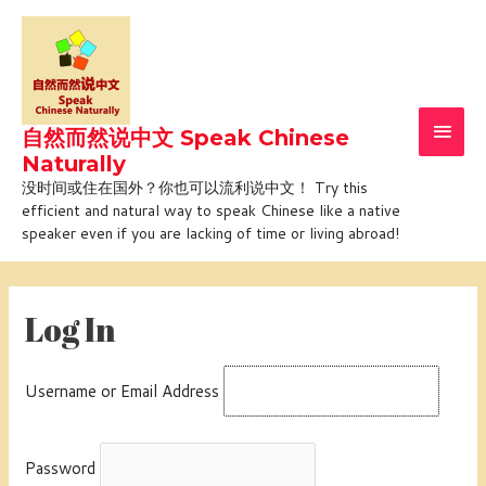
Skip
Main
to
Men
content
自然而然说中文 Speak Chinese
Naturally
没时间或住在国外？你也可以流利说中文！ Try this
efficient and natural way to speak Chinese like a native
speaker even if you are lacking of time or living abroad!
Log In
Username or Email Address
Password